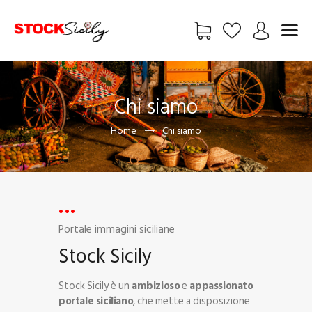
HOME
Chi siamo
CHI SIAMO
Home
Chi siamo
VETRINA
EXCLUSIVE
FREE
FOTO
BLOG
Portale immagini siciliane
ADV
Stock Sicily
CONTATTI
UTENTE
Stock Sicily è un
ambizioso
e
appassionato
portale siciliano
, che mette a disposizione