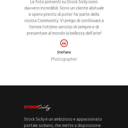
vano immagini
Le foto presenti su Stock Sicily sono
L’arte della
iche nel loro
davvero incredibili. Sono un cliente abituale
Questo Po
abbonamento
e spero presto di poter far parte della
immagini sici
one fino ad un
vostra Community. Vi prego di continuare a
personalme
ei lavori.
fornire l’ottimo servizio di sempre e di
community di
presentare al mondo la bellezza dell’arte!
migliorare l
anche per go
Stefano
Photographer
Stock Sicily è un ambizioso e appassionato
portale siciliano, che mette a disposizione