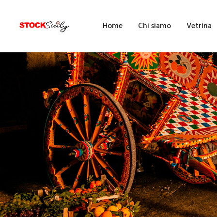
H
Home
Chi siamo
Vetrina
C
V
E
F
F
B
A