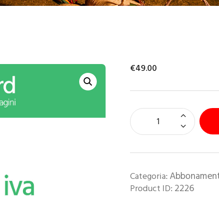
ONTATTI
TENTE
€
49
.
00
Abbonament
Categoria:
2226
Product ID: