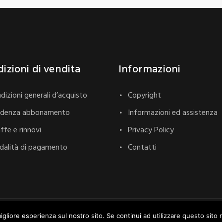
izioni di vendita
Informazioni
dizioni generali d’acquisto
Copyright
adenza abbonamento
Informazioni ed assistenza
iffe e rinnovi
Privacy Policy
alità di pagamento
Contatti
ghts Reserved. Designed by
Webvox.it
.
igliore esperienza sul nostro sito. Se continui ad utilizzare questo sito