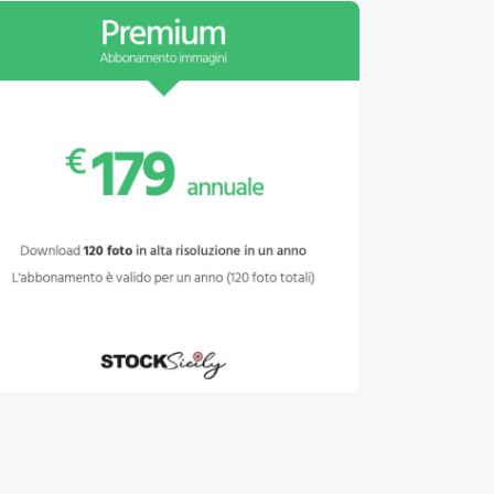
bbonamento Premium
€
179
.
00