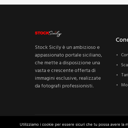
Cond
Stock Sicily è un ambizioso e
appassionato portale siciliano,
Con
che mette a disposizione una
Sc
vasta e crescente offerta di
Tar
immagini esclusive, realizzate
Mod
da fotografi professionisti.
StockSicily
©
2020 P. IVA 05700190829 | All Ri
Utilizziamo i cookie per essere sicuri che tu possa avere la m