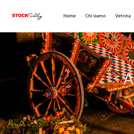
H
Home
Chi siamo
Vetrina
C
V
E
A
F
F
B
A