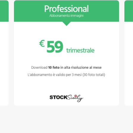
Abbonamento Professional
A
€
59
.
00