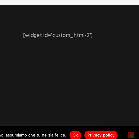
[widget id="custom_html-2"]
 noi assumiamo che tu ne sia felice.
Ok
Privacy policy