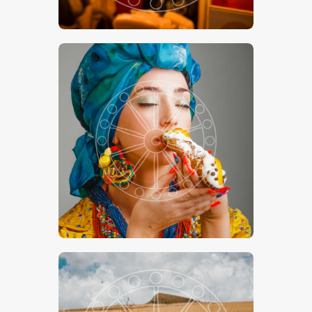
€
15
.
00
€
24
.
00
-
Cannolo Siciliano
€
15
.
00
€
24
.
00
-