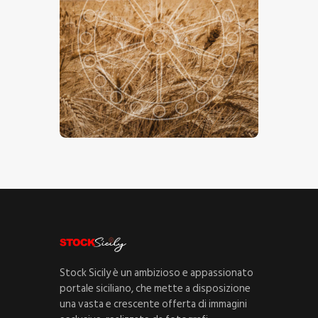
Il Grano Siciliano
€
15
.
00
€
24
.
00
-
Stock Sicily è un ambizioso e appassionato
portale siciliano, che mette a disposizione
una vasta e crescente offerta di immagini