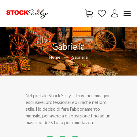
HOME
Gabriella
CHI SIAMO
Home
Gabriella
VETRINA
EXCLUSIVE
FREE
FOTO
BLOG
Nel portale Stock Sicily si trovano immagini
esclusive, professionali ed uniche nel loro
ADV
stile. Ho deciso di fare l’abbonamento
CONTATTI
mensile, per avere a disposizione fino ad un
UTENTE
massimo di 25 foto per i miei lavori.