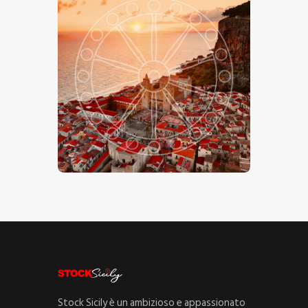
Cefalù Alba
€
15
.
00
€
24
.
00
-
Stock Sicily è un ambizioso e appassionato