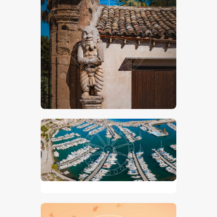
Villa Palagonia ,Bagheria
€
15
.
00
€
24
.
00
-
San Nicola L’Arena Marina
€
15
.
00
€
24
.
00
-