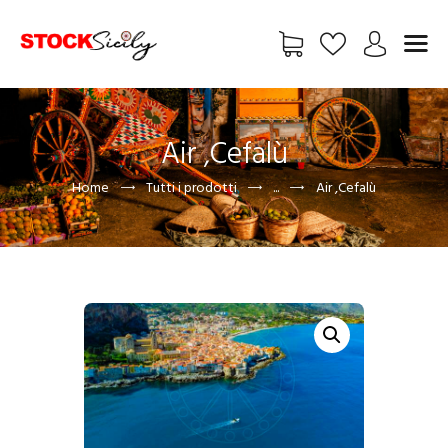
HOME
Air ,Cefalù
CHI SIAMO
Home
Tutti i prodotti
...
Air ,Cefalù
VETRINA
EXCLUSIVE
FREE
FOTO
BLOG
ADV
CONTATTI
UTENTE