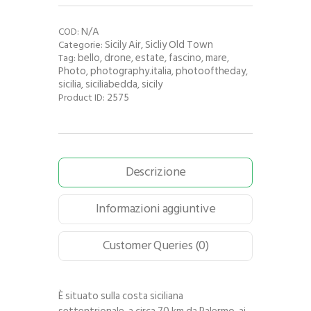
N/A
COD:
Sicily Air
Sicliy Old Town
Categorie:
,
bello
drone
estate
fascino
mare
Tag:
,
,
,
,
,
Photo
photography.italia
photooftheday
,
,
,
sicilia
siciliabedda
sicily
,
,
2575
Product ID:
Descrizione
Informazioni aggiuntive
Customer Queries (0)
È situato sulla costa siciliana