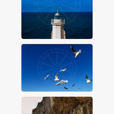
€
15
.
00
-
€
24
.
00
€
15
.
00
-
€
24
.
00