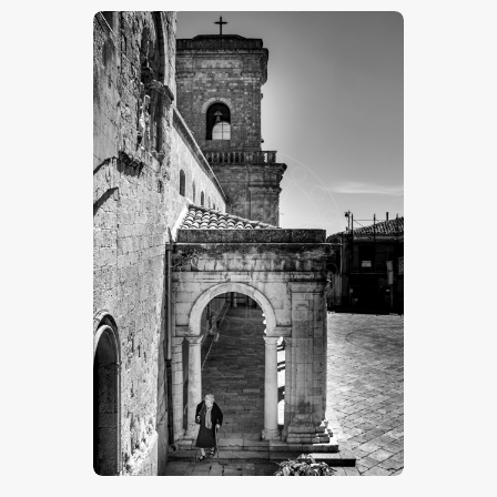
€
15
.
00
-
€
24
.
00