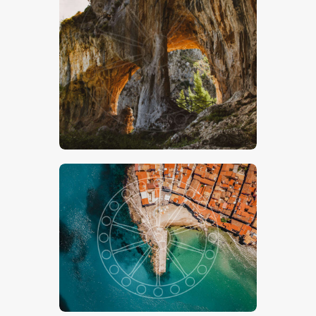
€
15
.
00
-
€
24
.
00
€
15
.
00