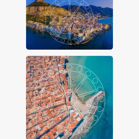
€
15
.
00
-
€
24
.
00
€
15
.
00
-
€
24
.
00