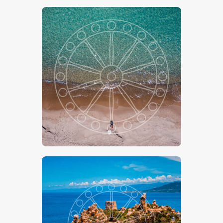
€
24
.
00