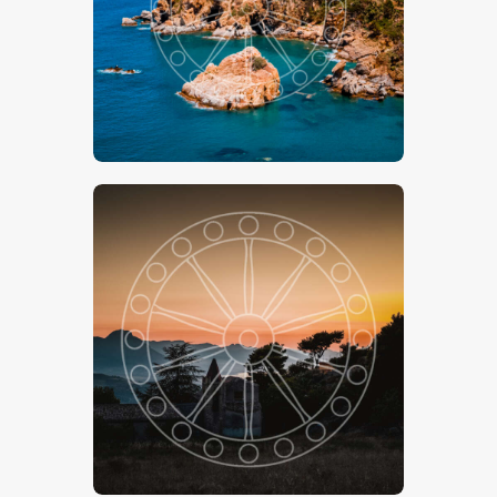
€
15
.
00
-
€
24
.
00
€
15
.
00
-
€
24
.
00