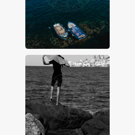
€
15
.
00
-
€
24
.
00
€
15
.
00
-
€
24
.
00