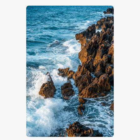
€
15
.
00
-
€
24
.
00