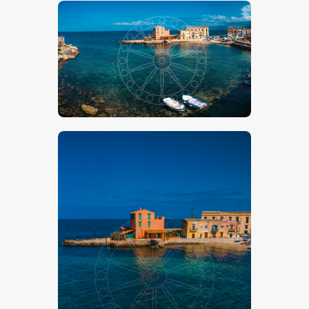
€
15
.
00