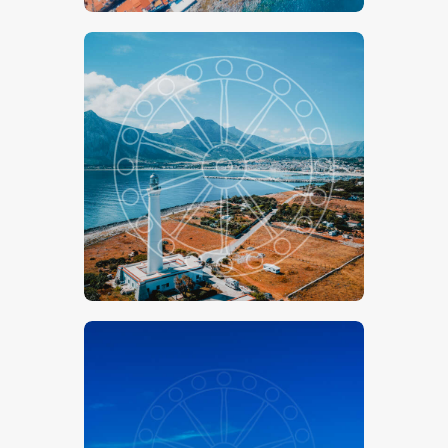
€
15
.
00
-
€
24
.
00