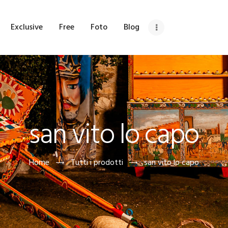
OME
Exclusive
Free
Foto
Blog
HI SIAMO
ETRINA
XCLUSIVE
san vito lo capo
REE
OTO
Home
Tutti i prodotti
san vito lo capo
LOG
DV