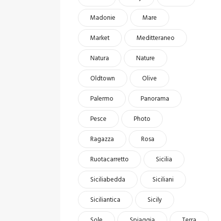
Madonie
Mare
Market
Meditteraneo
Natura
Nature
Oldtown
Olive
Palermo
Panorama
Pesce
Photo
Ragazza
Rosa
Ruotacarretto
Sicilia
Siciliabedda
Siciliani
Siciliantica
Sicily
Sole
Spiaggia
Terra