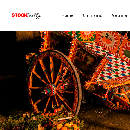
H
Home
Chi siamo
Vetrina
C
V
E
F
F
B
A