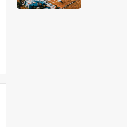
€
15
.
00
-
€
24
.
00