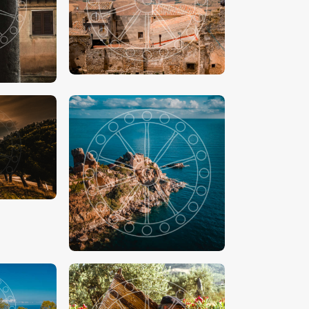
00
€
15
.
00
-
€
24
.
00
00
€
15
.
00
-
€
24
.
00