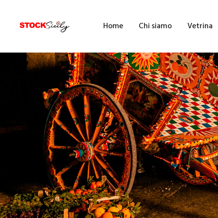
H
Home
Chi siamo
Vetrina
C
V
E
F
F
B
A