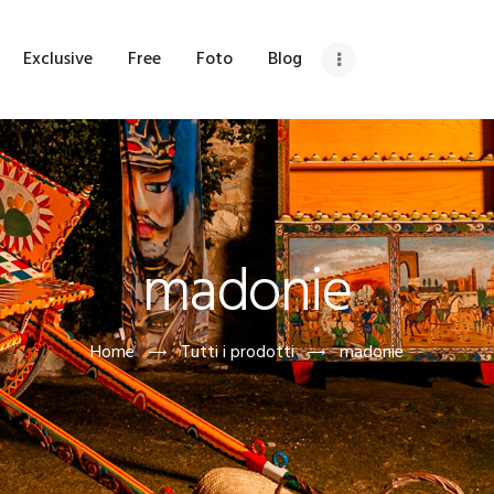
OME
Exclusive
Free
Foto
Blog
HI SIAMO
ETRINA
XCLUSIVE
madonie
REE
OTO
Home
Tutti i prodotti
madonie
LOG
DV