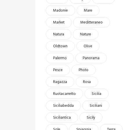
Madonie
Mare
Market
Meditteraneo
Natura
Nature
Oldtown
Olive
Palermo
Panorama
Pesce
Photo
Ragazza
Rosa
Ruotacarretto
Sicilia
Siciliabedda
Siciliani
Siciliantica
Sicily
Sole
Spiaggia
Terra