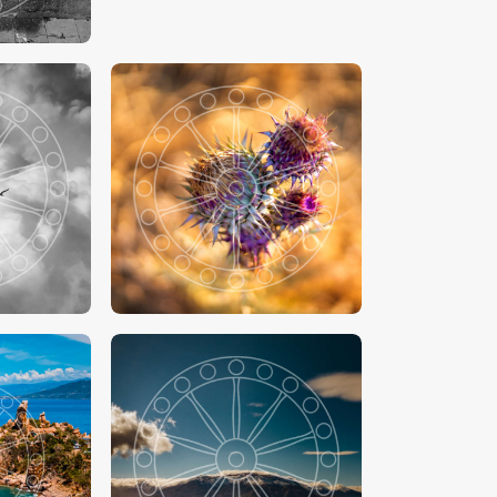
00
€
15
.
00
-
€
24
.
00
00
€
15
.
00
-
€
24
.
00