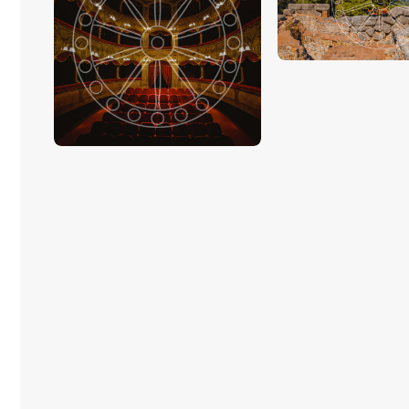
€
15
.
00
-
€
24
.
00
€
15
.
00
-
€
24
.