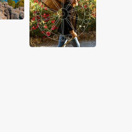
00
€
15
.
00
-
€
24
.
00