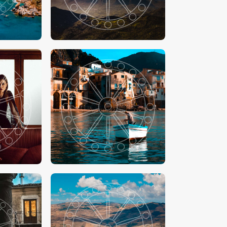
00
€
15
.
00
-
€
24
.
00
00
€
15
.
00
-
€
24
.
00