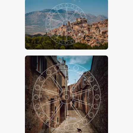
Castello Di Caccamo
€
15
.
00
€
24
.
00
-
Gatto Nero
€
15
.
00
€
24
.
00
-