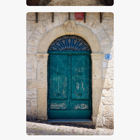
Porte,Sicilia
€
15
.
00
€
24
.
00
-