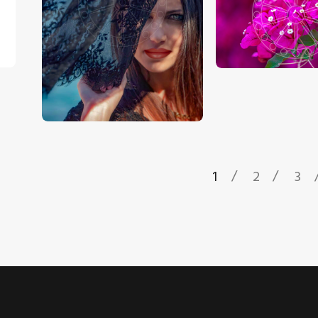
€
15
.
00
-
€
24
.
00
€
15
.
00
-
€
24
.
1
2
3