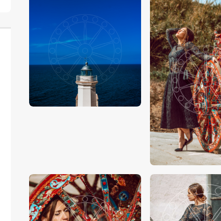
€
15
.
00
-
€
24
.
00
€
15
.
00
-
€
24
.