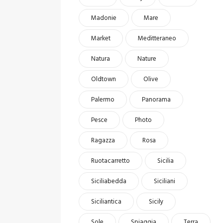
Madonie
Mare
Market
Meditteraneo
Natura
Nature
Oldtown
Olive
Palermo
Panorama
Pesce
Photo
Ragazza
Rosa
Ruotacarretto
Sicilia
Siciliabedda
Siciliani
Siciliantica
Sicily
Sole
Spiaggia
Terra