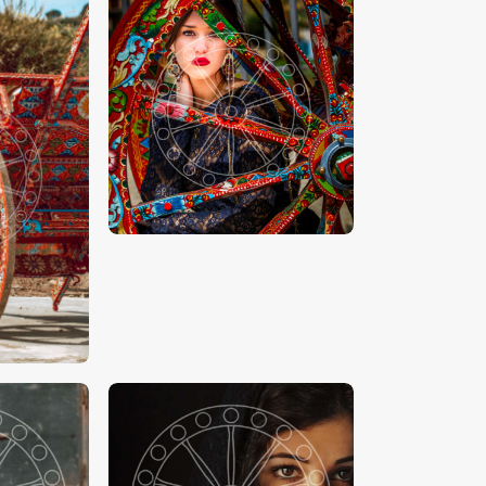
00
€
15
.
00
-
€
24
.
00