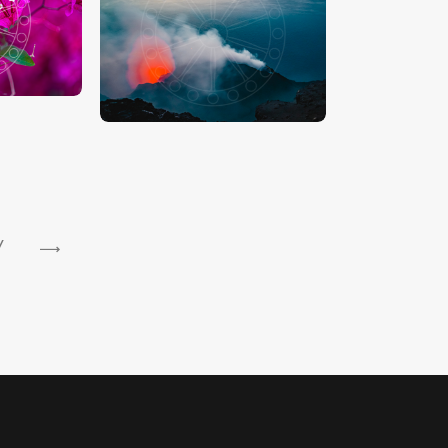
00
€
15
.
00
-
€
24
.
00
→