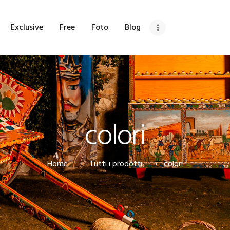
OME
Exclusive
Free
Foto
Blog
HI SIAMO
ETRINA
XCLUSIVE
colori
REE
OTO
Home
Tutti i prodotti
colori
LOG
DV