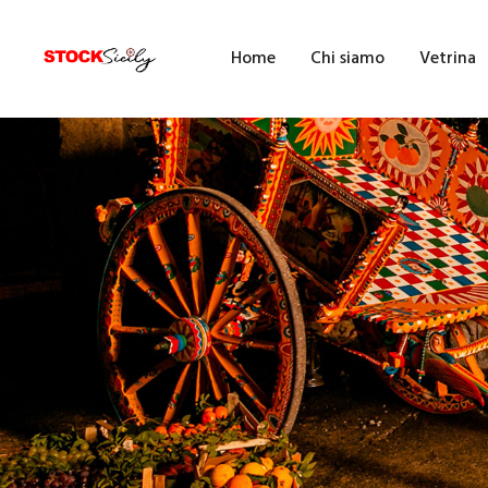
H
Home
Chi siamo
Vetrina
C
V
E
F
F
B
A