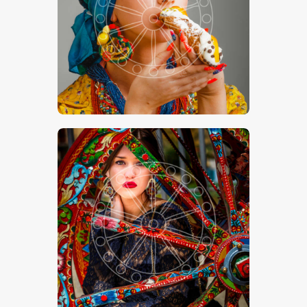
Cannolo Siciliano
€
15
.
00
€
24
.
00
-
Fimmina-Sicilia
€
15
.
00
€
24
.
00
-