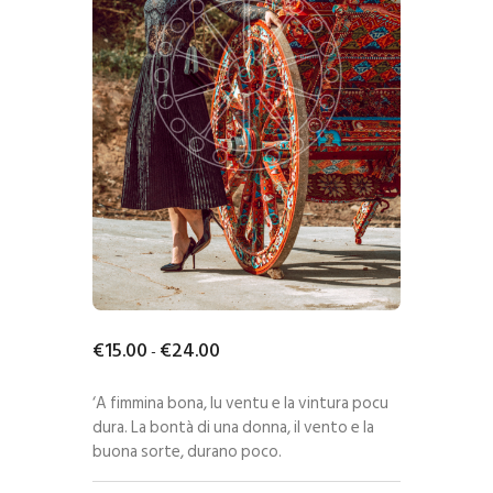
€
15
.
00
€
24
.
00
-
‘A fimmina bona, lu ventu e la vintura pocu
dura. La bontà di una donna, il vento e la
buona sorte, durano poco.