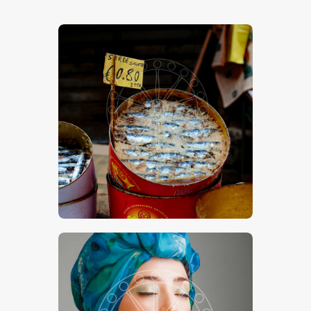
SARDE SALATE
€
15
.
00
€
24
.
00
-