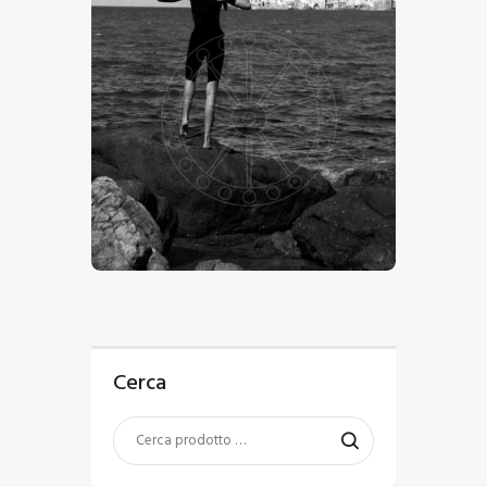
€
15
.
00
-
€
24
.
00
Cerca