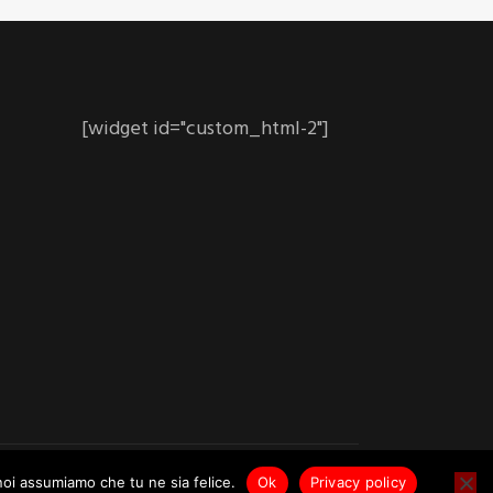
[widget id="custom_html-2"]
 noi assumiamo che tu ne sia felice.
Ok
Privacy policy