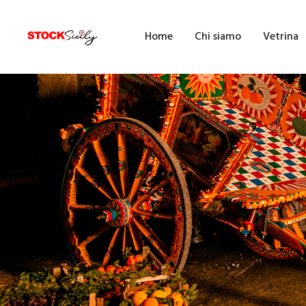
H
Home
Chi siamo
Vetrina
C
V
E
F
F
B
A