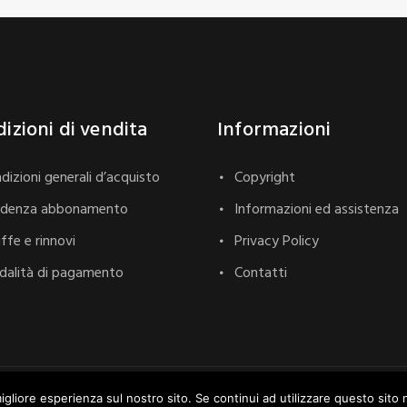
izioni di vendita
Informazioni
dizioni generali d’acquisto
Copyright
adenza abbonamento
Informazioni ed assistenza
iffe e rinnovi
Privacy Policy
alità di pagamento
Contatti
ghts Reserved. Designed by
Webvox.it
.
igliore esperienza sul nostro sito. Se continui ad utilizzare questo sito