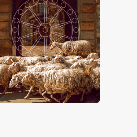
ecore
-
€
15
.
00
€
24
.
00