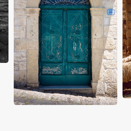
P
Porte,Sicilia
-
€
15
.
00
€
24
.
00