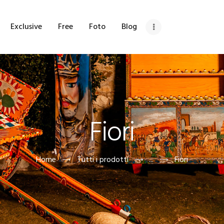
OME
Exclusive
Free
Foto
Blog
HI SIAMO
ETRINA
XCLUSIVE
Fiori
REE
OTO
Home
Tutti i prodotti
...
Fiori
LOG
DV