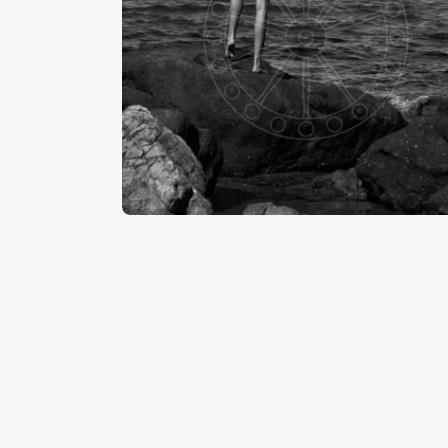
Spiaggia,Cefalù
-
€
15
.
00
€
24
.
00