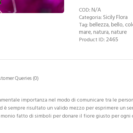
N/A
COD:
Sicily Flora
Categoria:
bellezza
bello
col
Tag:
,
,
mare
natura
nature
,
,
2465
Product ID:
stomer Queries (0)
damentale importanza nel modo di comunicare tra le persone
d è sempre risultato un valido mezzo per esprimere un se
onio fatto di simboli per donare il fiore giusto per ogni 