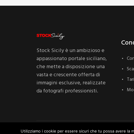
Cond
Stock Sicily è un ambizioso e
appassionato portale siciliano,
Con
che mette a disposizione una
Sc
vasta e crescente offerta di
Tar
immagini esclusive, realizzate
Mod
da fotografi professionisti.
StockSicily
©
2020 P. IVA 05700190829 | All Ri
Utilizziamo i cookie per essere sicuri che tu possa avere la m