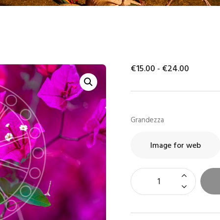
ONTATTI
TENTE
€
15
.
00
-
€
24
.
00
Grandezza
Image for web