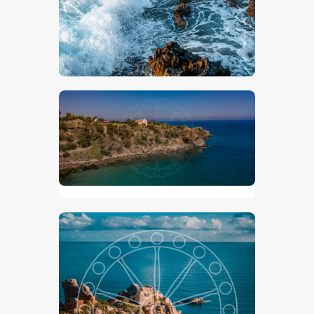
Mare-In-Tempesta
€
15
.
00
€
24
.
00
-
Santa Lucia, Cefalù
€
15
.
00
€
24
.
00
-