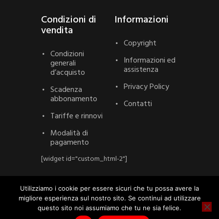
Condizioni di
Informazioni
vendita
Copyright
Condizioni
Informazioni ed
generali
assistenza
d’acquisto
Privacy Policy
Scadenza
abbonamento
Contatti
Tariffe e rinnovi
Modalità di
pagamento
[widget id="custom_html-2"]
Utilizziamo i cookie per essere sicuri che tu possa avere la
migliore esperienza sul nostro sito. Se continui ad utilizzare
StockSicily
©
2020 P. IVA
questo sito noi assumiamo che tu ne sia felice.
05700190829 | All Rights Reserved.