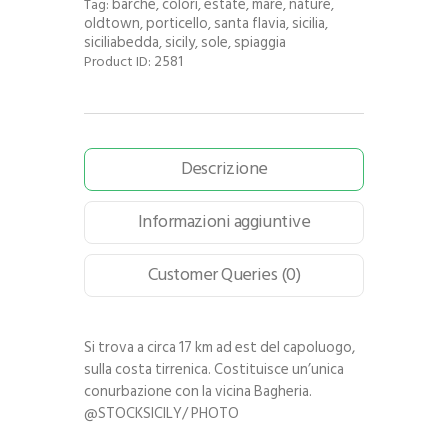
barche
colori
estate
mare
nature
Tag:
,
,
,
,
,
oldtown
porticello
santa flavia
sicilia
,
,
,
,
siciliabedda
sicily
sole
spiaggia
,
,
,
2581
Product ID:
Descrizione
Informazioni aggiuntive
Customer Queries (0)
Si trova a circa 17 km ad est del capoluogo,
sulla costa tirrenica. Costituisce un’unica
conurbazione con la vicina Bagheria.
@STOCKSICILY/ PHOTO