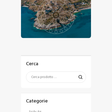
€
15
.
00
-
€
24
.
00
Cerca
Categorie
Sicily Air