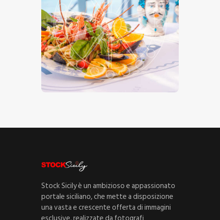
Pasta Al Pesce – Sicilia
€
15
.
00
€
24
.
00
-
Stock Sicily è un ambizioso e appassionato
portale siciliano, che mette a disposizione
una vasta e crescente offerta di immagini
esclusive, realizzate da fotografi