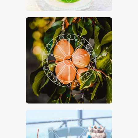
€
15
.
00
€
24
.
00
-
Albiccoca
€
15
.
00
€
24
.
00
-