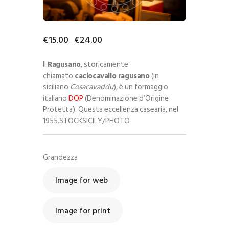
€
15
.
00
€
24
.
00
-
Il
Ragusano
, storicamente
chiamato
caciocavallo ragusano
(in
siciliano
Cosacavaddu
), è un formaggio
italiano
DOP
(Denominazione d’Origine
Protetta). Questa eccellenza casearia, nel
1955.STOCKSICILY/PHOTO
Grandezza
Image for web
Image for print