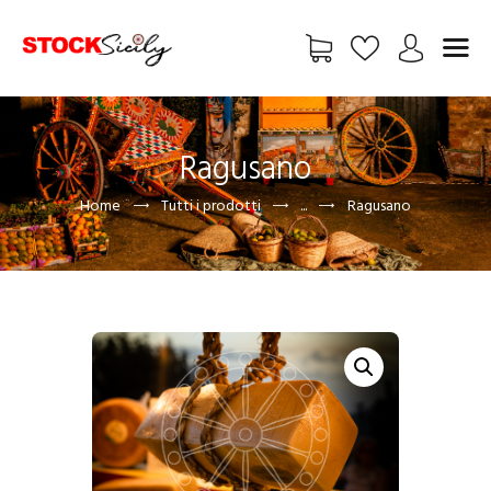
HOME
Ragusano
CHI SIAMO
Home
Tutti i prodotti
...
Ragusano
VETRINA
EXCLUSIVE
FREE
FOTO
BLOG
ADV
CONTATTI
UTENTE