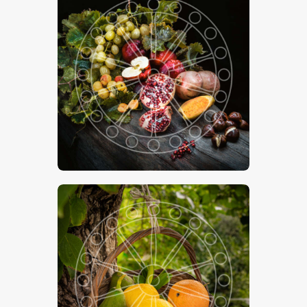
€
15
.
00
-
€
24
.
00