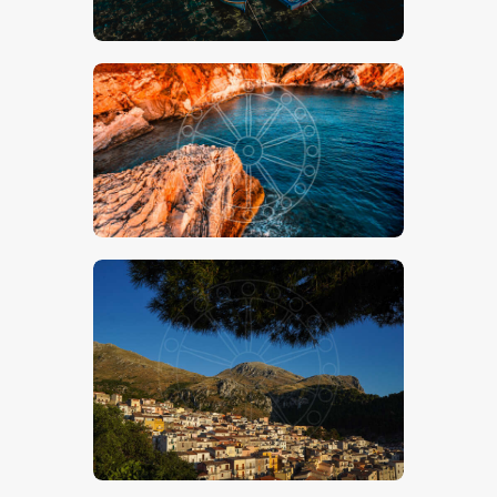
€
15
.
00
€
24
.
00
-
Terrasini Mare & Rocce
€
15
.
00
€
24
.
00
-
Gratteri
€
15
.
00
€
24
.
00
-