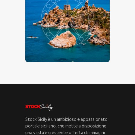
Kalura , Cefalù
€
15
.
00
€
24
.
00
-
Stock Sicily è un ambizioso e appassionato
portale siciliano, che mette a disposizione
una vasta e crescente offerta di immagini