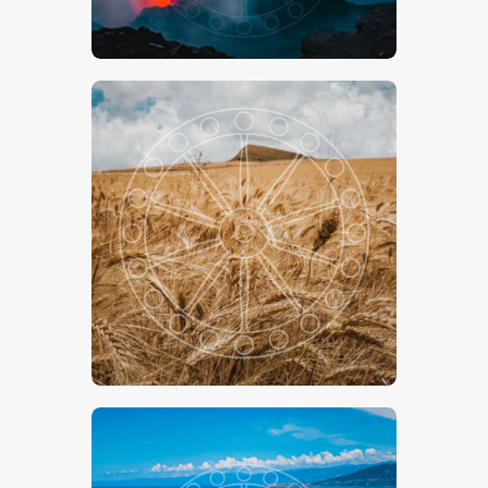
€
15
.
00
€
24
.
00
-
Il Grano Siciliano
€
15
.
00
€
24
.
00
-