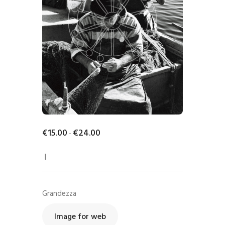
€
15
.
00
€
24
.
00
-
I
Grandezza
Image for web