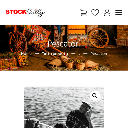
HOME
Pescatori
CHI SIAMO
Home
Tutti i prodotti
...
Pescatori
VETRINA
EXCLUSIVE
FREE
FOTO
BLOG
ADV
CONTATTI
UTENTE