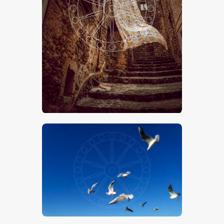
San Mauro Castelverde
€
15
.
00
€
24
.
00
-
Gabbiani
€
15
.
00
€
24
.
00
-