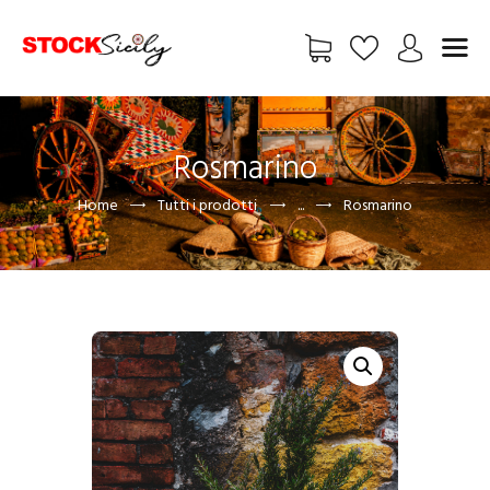
HOME
Rosmarino
CHI SIAMO
Home
Tutti i prodotti
...
Rosmarino
VETRINA
EXCLUSIVE
FREE
FOTO
BLOG
ADV
CONTATTI
UTENTE