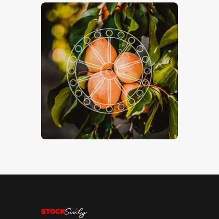
Albiccoca
€
15
.
00
€
24
.
00
-