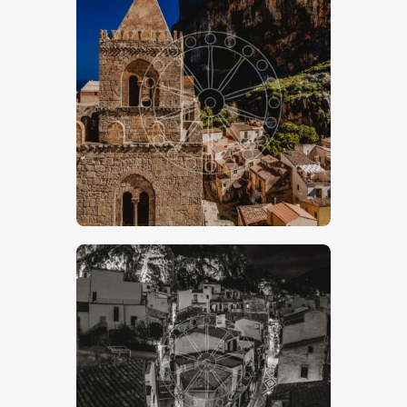
€
15
.
00
-
€
24
.
00