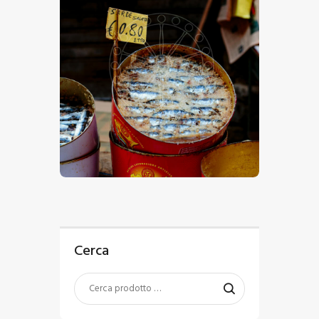
€
15
.
00
-
€
24
.
00
Cerca