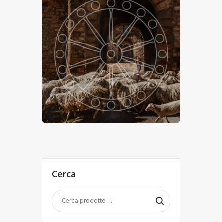
€
15
.
00
-
€
24
.
00
Cerca