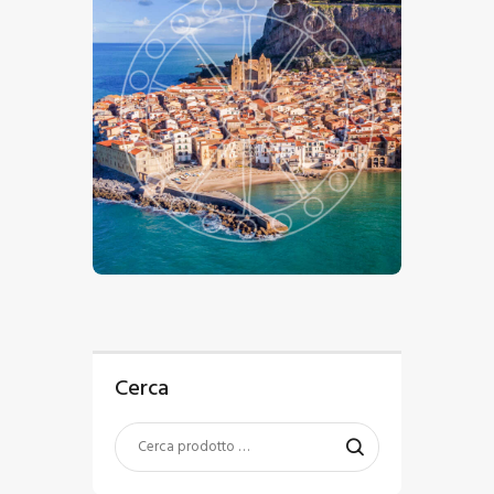
€
15
.
00
-
€
24
.
00
Cerca